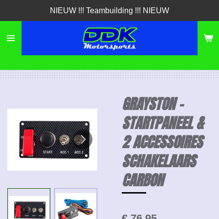
NIEUW !!! Teambuilding !!! NIEUW
Ga
direct
naar
de
hoofdinhoud
GRAYSTON -
STARTPANEEL &
2 ACCESSOIRES
SCHAKELAARS
CARBON
€ 76,95