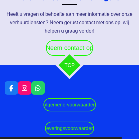
Heeft u vragen of behoefte aan meer informatie over onze
verhuurdiensten? Neem gerust contact met ons op, wij
helpen u graag verder!
Neem contact op
TOP
F
I
W
a
n
h
c
s
a
algemene-voorwaarden
e
t
t
b
a
s
o
g
A
o
r
p
leveringsvoorwaarden
k
a
p
m