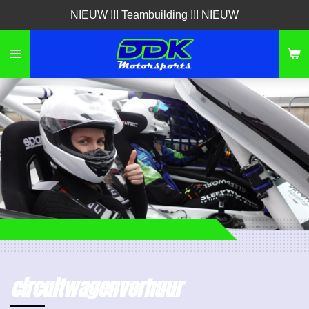
NIEUW !!! Teambuilding !!! NIEUW
Ga
direct
naar
de
hoofdinhoud
circuitwagenverhuur