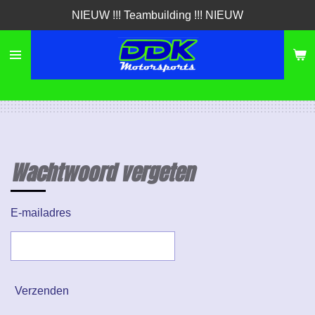
NIEUW !!! Teambuilding !!! NIEUW
Ga
direct
naar
de
hoofdinhoud
Wachtwoord vergeten
E-mailadres
Verzenden