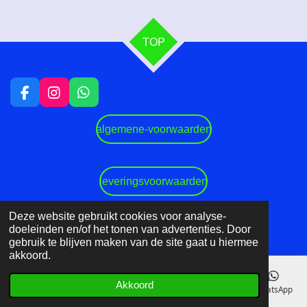
TOP
F
I
W
a
n
h
c
s
a
algemene-voorwaarden
e
t
t
b
a
s
o
g
A
o
r
p
leveringsvoorwaarden
k
a
p
m
Deze website gebruikt cookies voor analyse-
© 2023 - 2026 DDK Motorsports
doeleinden en/of het tonen van advertenties. Door
Powered by
JouwWeb
gebruik te blijven maken van de site gaat u hiermee
akkoord.
Akkoord
E-mailadres
Telefoonnummer
Kaart
Facebook
WhatsApp