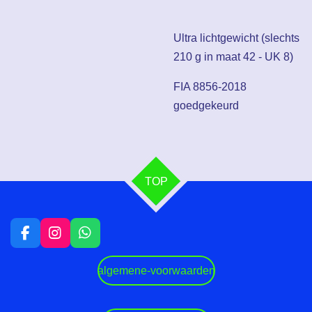
Ultra lichtgewicht (slechts
210 g in maat 42 - UK 8)
FIA 8856-2018
goedgekeurd
TOP
F
I
W
a
n
h
c
s
a
algemene-voorwaarden
e
t
t
b
a
s
o
g
A