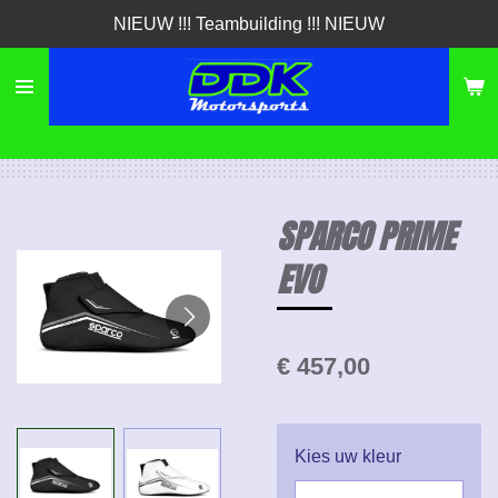
NIEUW !!! Teambuilding !!! NIEUW
Ga
direct
naar
de
hoofdinhoud
SPARCO PRIME
EVO
€ 457,00
Kies uw kleur