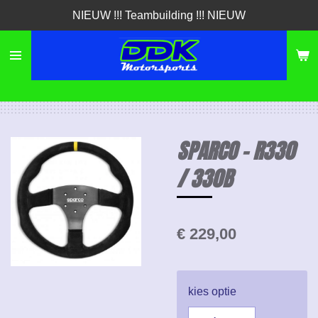
NIEUW !!! Teambuilding !!! NIEUW
Ga
direct
naar
de
hoofdinhoud
SPARCO - R330
/ 330B
€ 229,00
kies optie