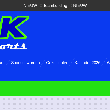
NIEUW !!! Teambuilding !!! NIEUW
uur
Sponsor worden
Onze piloten
Kalender 2026
W