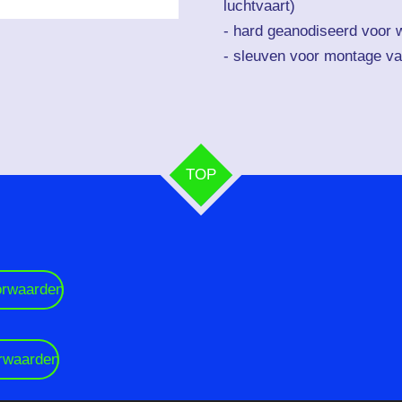
luchtvaart)
- hard geanodiseerd voor 
- sleuven voor montage 
TOP
orwaarden
orwaarden