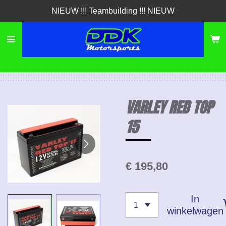
NIEUW !!! Teambuilding !!! NIEUW
Ga
direct
naar
de
hoofdinhoud
VARLEY RED TOP
15
€ 195,80
In
winkelwagen