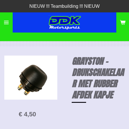
NIEUW !!! Teambuilding !!! NIEUW
Ga
direct
naar
de
hoofdinhoud
GRAYSTON -
DRUKSCHAKELAA
R MET RUBBER
AFDEK KAPJE
€ 4,50