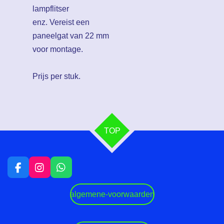
lampflitser
enz. Vereist een
paneelgat van 22 mm
voor montage.
Prijs per stuk.
TOP
F
I
W
a
n
h
c
s
a
algemene-voorwaarden
e
t
t
b
a
s
o
g
A