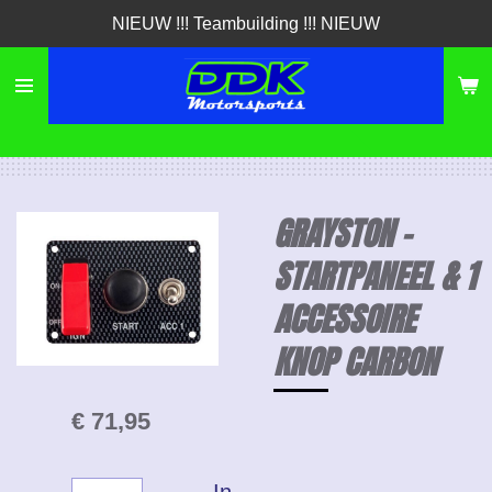
NIEUW !!! Teambuilding !!! NIEUW
Ga
direct
naar
de
hoofdinhoud
GRAYSTON -
STARTPANEEL & 1
ACCESSOIRE
KNOP CARBON
€ 71,95