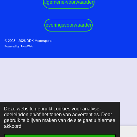
algemene-voorwaarden
e
t
t
b
a
s
o
g
A
o
r
p
leveringsvoorwaarden
k
a
p
m
© 2023 - 2026 DDK Motorsports
Powered by
JouwWeb
Deze website gebruikt cookies voor analyse-
doeleinden en/of het tonen van advertenties. Door
gebruik te blijven maken van de site gaat u hiermee
akkoord.