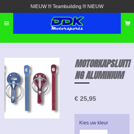
NIEUW !!! Teambuilding !!! NIEUW
Ga
direct
naar
de
hoofdinhoud
MOTORKAPSLUITI
NG ALUMINIUM
€ 25,95
Kies uw kleur