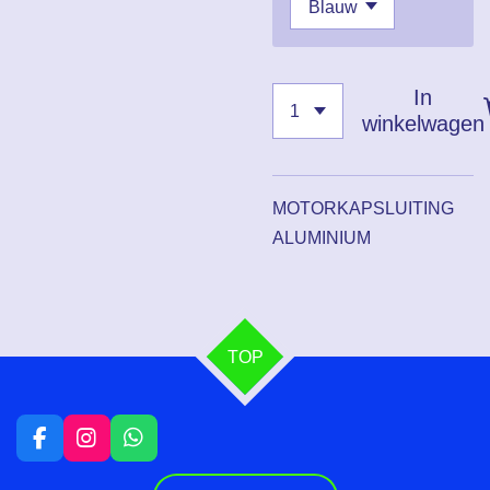
In
winkelwagen
MOTORKAPSLUITING
ALUMINIUM
TOP
F
I
W
a
n
h
c
s
a