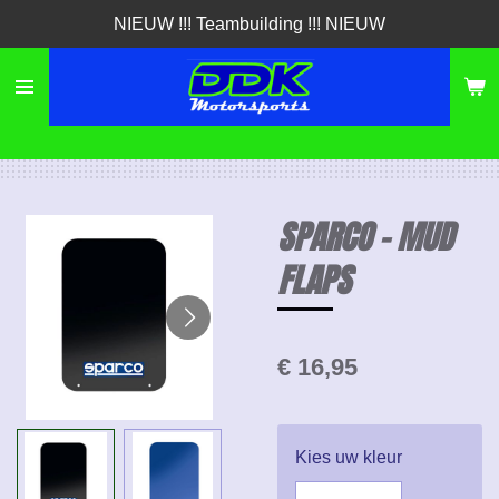
NIEUW !!! Teambuilding !!! NIEUW
Ga
direct
naar
de
hoofdinhoud
SPARCO - MUD
FLAPS
€ 16,95
Kies uw kleur