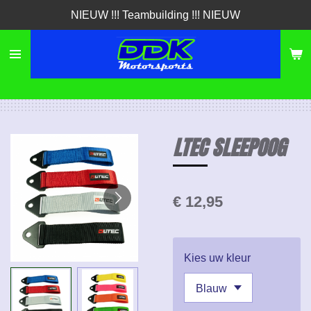
NIEUW !!! Teambuilding !!! NIEUW
Ga
direct
naar
de
hoofdinhoud
LTEC SLEEPOOG
€ 12,95
Kies uw kleur