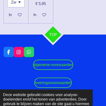
€ 5,95
In winkelwagen
In winkelwagen
TOP
F
I
W
a
n
h
c
s
a
algemene-voorwaarden
e
t
t
b
a
s
o
g
A
o
r
p
leveringsvoorwaarden
k
a
p
m
Deze website gebruikt cookies voor analyse-
© 2023 - 2026 DDK Motorsports
doeleinden en/of het tonen van advertenties. Door
Powered by
JouwWeb
gebruik te blijven maken van de site gaat u hiermee