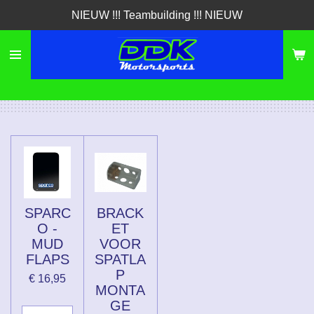
NIEUW !!! Teambuilding !!! NIEUW
Ga
direct
naar
de
hoofdinhoud
SPARC
BRACK
O -
ET
MUD
VOOR
FLAPS
SPATLA
P
€ 16,95
MONTA
GE