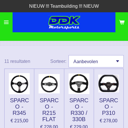
NIEUW !!! Teambuilding !!! NIEUW
Ga
direct
naar
de
hoofdinhoud
11 resultaten
Sorteer:
SPARC
SPARC
SPARC
SPARC
O -
O -
O -
O -
R345
R215
R330 /
P310
FLAT
330B
€ 215,00
€ 278,00
€ 228,00
€ 229,00